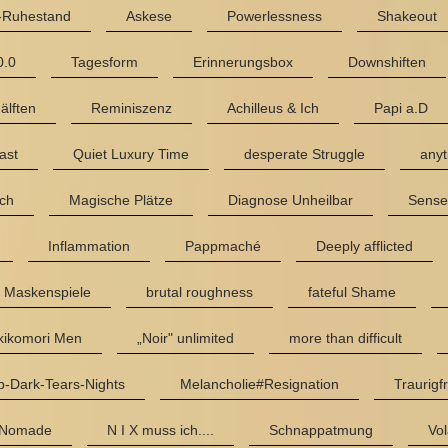
e-Ruhestand
Askese
Powerlessness
Shakeout
0.0
Tagesform
Erinnerungsbox
Downshiften
älften
Reminiszenz
Achilleus & Ich
Papi a.D
ast
Quiet Luxury Time
desperate Struggle
anyt
Ich
Magische Plätze
Diagnose Unheilbar
Sense
Inflammation
Pappmaché
Deeply afflicted
Maskenspiele
brutal roughness
fateful Shame
kikomori Men
„Noir" unlimited
more than difficult
-Dark-Tears-Nights
Melancholie#Resignation
Traurigf
 Nomade
N I X muss ich....
Schnappatmung
Vol