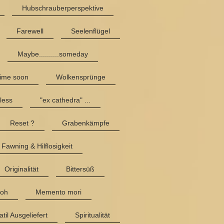
Hubschrauberperspektive
Farewell
Seelenflügel
Maybe..........someday
ime soon
Wolkensprünge
less
"ex cathedra" ...
Reset ?
Grabenkämpfe
Fawning & Hilflosigkeit
Originalität
Bittersüß
roh
Memento mori
atil Ausgeliefert
Spiritualität