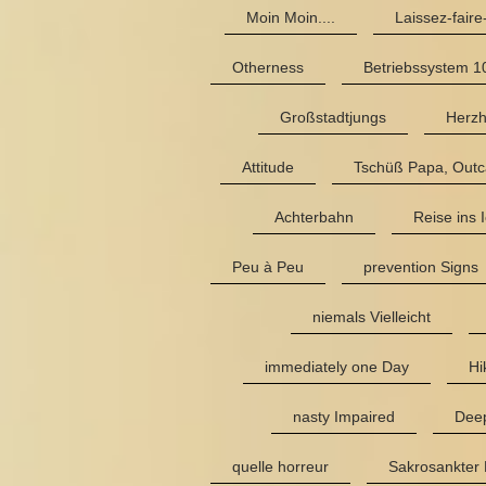
Moin Moin....
Laissez-fair
Otherness
Betriebssystem 1
Großstadtjungs
Herzh
Attitude
Tschüß Papa, Outc
Achterbahn
Reise ins 
Peu à Peu
prevention Signs
niemals Vielleicht
immediately one Day
Hi
nasty Impaired
Deep
quelle horreur
Sakrosankter