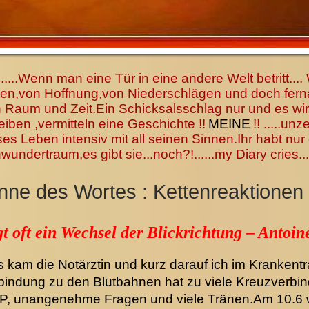
...Wenn man eine Tür in eine andere Welt betritt.
nen,von Hoffnung,von Niederschlägen und doch fern
Raum und Zeit.Ein Schicksalsschlag nur und es wir
eiben ,vermitteln eine Geschichte !!
MEINE
!! .....un
ses Leben intensiv mit all seinen Sinnen.Ihr habt nu
undertraum,es gibt sie...noch?!......my Diary cries...
Sinne des Wortes : Kettenreaktionen
t oft ein Wechsel der Blickrichtung – Antoin
s kam die Notärztin und kurz darauf ich im Krankent
indung zu den Blutbahnen hat zu viele Kreuzverbin
e OP, unangenehme Fragen und viele Tränen.Am 10.6 