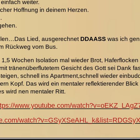
einfach weiter.
icher Hoffnung in deinem Herzen.
.
 gehen.
ulen…Das Lied, ausgerechnet
DDAASS
was ich gen
ufm Rückweg vom Bus.
 1,5 Wochen Isolation mal wieder Brot, Haferflocke
t tränenüberflutetem Gesicht des Gott sei Dank fast 
teigen, schnell ins Apartment,schnell wieder einbud
rn Kopf. Das wird ein mentaler reflektierender Blic
es wird nen mentaler Ritt.
ttps://www.youtube.com/watch?v=oEKZ_LAgZ
tube.com/watch?v=GSyXSeAHL_k&list=RDGSy