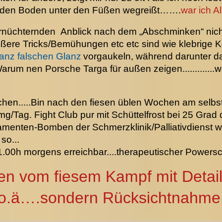
ter den Boden unter den Füßen wegreißt…….
war ich Al
rnüchternden Anblick nach dem „Abschminken“ nicht
ußere Tricks/Bemühungen etc etc sind wie klebrige 
anz falschen Glanz
vorgaukeln, während darunter 
Warum nen Porsche Targa für außen zeigen...........
hen.....Bin nach den fiesen üblen Wochen am selbs
g/Tag. Fight Club pur mit Schüttelfrost bei 25 Grad
menten-Bomben der Schmerzklinik/Palliativdienst w
so...
1.00h morgens erreichbar....therapeutischer Powersc
n vom fiesem Kampf mit Detail
o.ä….sondern Rücksichtnahme