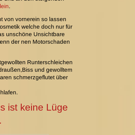
lein
.
 von vornerein so lassen
Kosmetik welche doch nur für
das unschöne Unsichtbare
..wenn der nen Motorschaden
tgewollten Runterschleichen
 draußen,Biss und gewolltem
aren schmerzgeflutet über
hlafen.
s ist keine Lüge
.