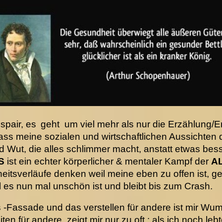
spair, es
geht um viel mehr als nur die Erzählung/E
ass meine sozialen und wirtschaftlichen Aussichten 
d Wut, die alles schlimmer macht, anstatt etwas bess
S
ist ein echter körperlicher & mentaler Kampf der
A
itsverläufe denken weil meine eben zu offen ist, geh
eil es nun mal unschön ist und bleibt bis zum Crash.
-Fassade und das verstellen für andere ist mir Wum
ten für andere, zeigt mir nur zu oft : als ich noch l