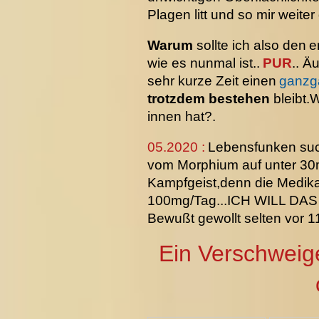
Plagen litt und so mir wei
Warum
sollte ich also den
e
wie es nunmal ist..
PUR
.. Ä
sehr kurze Zeit einen
ganzg
trotzdem bestehen
bleibt.
innen hat?.
05.2020 :
Lebensfunken suc
vom Morphium auf unter 30m
Kampfgeist,denn die Medika
100mg/Tag...ICH WILL DAS 
Bewußt gewollt selten vor 1
Ein Verschweige