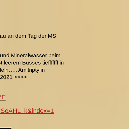
au an dem Tag der MS
n und Mineralwasser beim
leerem Busses tiefffffff in
deln…..
Amitriptylin
k 2021 >>>>
7E
XSeAHL_k&index=1