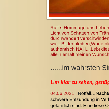
Ralf´s Hommage ans Leben..
Licht,von Schatten,von Trä
durchwandert verschwinden 
war...Bilder bleiben,Worte bl
authentisch NAH....Lebt die
allein erhält meinen Wunschw
......im wahrsten 
Um klar zu sehen, genüg
04.06.2021 :
N
otfall…Nacht
schwere Entzündung in Verb
gefährlich sind. Eine fies