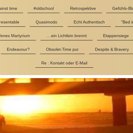
inst time
#oldschool
Retrospektive
Gefühls-Bl
resentable
Quasimodo
Echt Authentisch
"Bed in
fenes Martyrium
....ein Lichtlein brennt
Etappensiege
Endeavour?
Obsolet-Time pur
Despite & Bravery
Re : Kontakt oder E-Mail