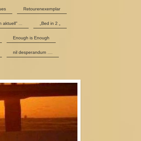
ues
Retourenexemplar
 aktuell" ...
„Bed in 2 „
Enough is Enough
nil desperandum ....