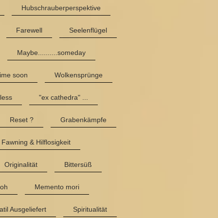
Hubschrauberperspektive
Farewell
Seelenflügel
Maybe..........someday
ime soon
Wolkensprünge
less
"ex cathedra" ...
Reset ?
Grabenkämpfe
Fawning & Hilflosigkeit
Originalität
Bittersüß
roh
Memento mori
atil Ausgeliefert
Spiritualität