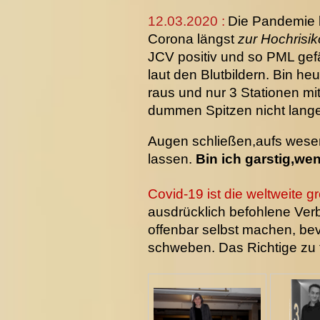
12.03.2020 :
Die Pandemie b
Corona längst
zur Hochrisi
JCV positiv und so PML ge
laut den Blutbildern. Bin h
raus und nur 3 Stationen m
dummen Spitzen nicht lange 
Augen schließen,aufs wesen
lassen.
Bin ich garstig,w
Covid-19 ist die weltweite g
ausdrücklich befohlene Verb
offenbar selbst machen, bev
schweben. Das Richtige zu tu