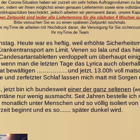
 der Corona-Situation haben wir zurzeit ein sehr hohes Auftragsvolumen zu be
, indem wir Ihnen möglichst einen genauen Liefertermin sowie eine vollständ
istikkapazitäten beschränkt, jedoch arbeiten wir permanent daran, unsere Kapa
gen Zeitpunkt sind leider alle Liefertermine für die nächsten 4 Wochen a
Bitte versuchen Sie es zu einen späteren Zeitpunkt nochmals.
ei myTime.de arbeiten mit Hochdruck daran, die Versorgung für Sie sicherzust
Ihr myTime.de Team
onstag. Heute war es heftig, weil erhöhte Sicherhei
Krankentransport am Limit. Venen so lala und das hie
e Candesartantabletten verdoppelt um überhaupt e
f, wenn man die letzten Tage das Lyrica auch oberha
t bewältigen ….…………und jetzt, 13.00h voll matschi
te und zerfetzter Schlaf lassen mich matt mit Sorgen 
, jetzt bin ich bundesweit
einer der ganz seltenen
(
we
äne nur wenig ausmacht. Seit Jahren bestelle ich m
 monatlich unter Menschen und so völlig isoliert vo
eit beginnt und es so....... später dunkel wird.