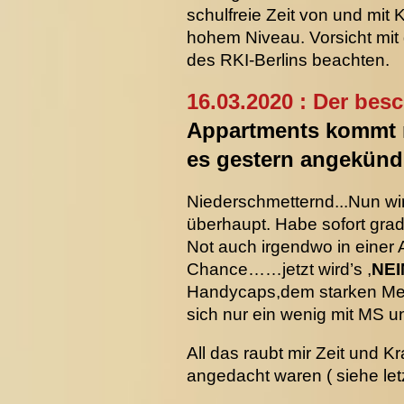
schulfreie Zeit von und mi
hohem Niveau. Vorsicht mit
des RKI-Berlins beachten.
16.03.2020 : Der bes
Appartments kommt nu
es gestern angekünd
Niederschmetternd...Nun wir
überhaupt. Habe sofort grad
Not auch irgendwo in einer 
Chance……jetzt wird’s ,
NEI
Handycaps,dem starken Medi
sich nur ein wenig mit MS u
All das raubt mir Zeit und K
angedacht waren ( siehe letz