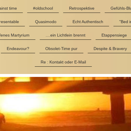
inst time
#oldschool
Retrospektive
Gefühls-Bl
resentable
Quasimodo
Echt Authentisch
"Bed in
fenes Martyrium
....ein Lichtlein brennt
Etappensiege
Endeavour?
Obsolet-Time pur
Despite & Bravery
Re : Kontakt oder E-Mail