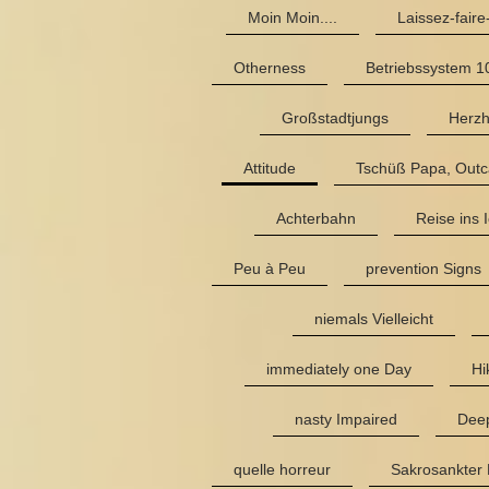
Moin Moin....
Laissez-fair
Otherness
Betriebssystem 1
Großstadtjungs
Herzh
Attitude
Tschüß Papa, Outc
Achterbahn
Reise ins 
Peu à Peu
prevention Signs
niemals Vielleicht
immediately one Day
Hi
nasty Impaired
Deep
quelle horreur
Sakrosankter