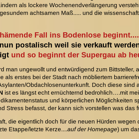
t Kindern als lockere Wochenendverlängerung verste
 gesundem achtsamen Maß..... und die wissenschaft
chämende Fall ins Bodenlose beginnt....
n postalisch weil sie verkauft werden 
igt
und so
beginnt der Supergau ab he
d man ungewollt und entwürdigend zum Bittsteller, a
e als erstes bei der Stadt nach möbliertem barriere
Asylanten/Obdachlosenunterkunft. Doch diese sind al
N
ist es längst echt ernüchternd bedrohlich….mit m
kamentenstatus und körperlichen Möglichkeiten spr
nd Stress befasst, der kann sich vorstellen was das 
raft, die eigentlich doch für die neuen Hürden wegen 
te Etappe/letzte Kerze....
auf der Homepage
) um da