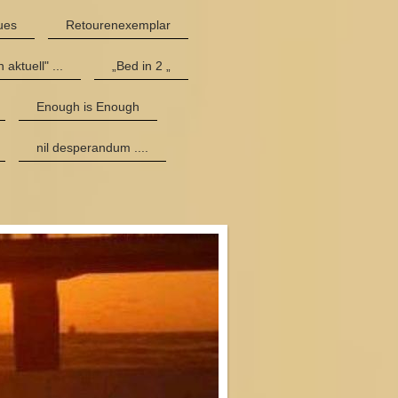
ues
Retourenexemplar
 aktuell" ...
„Bed in 2 „
Enough is Enough
nil desperandum ....