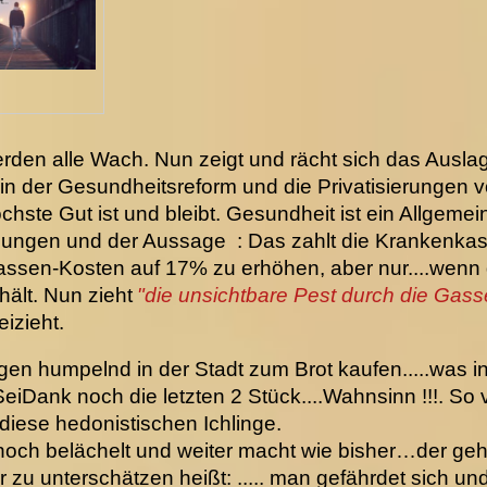
rden alle Wach. Nun zeigt und rächt sich das Ausl
 der Gesundheitsreform und die Privatisierungen v
hste Gut ist und bleibt. Gesundheit ist ein Allgemei
ungen und der Aussage : Das zahlt die Krankenkasse
sen-Kosten auf 17% zu erhöhen, aber nur....wenn d
ält. Nun zieht
"die unsichtbare Pest durch die Gas
izieht.
en humpelnd in der Stadt zum Brot kaufen.....was in d
eiDank noch die letzten 2 Stück....Wahnsinn !!!. So v
 diese hedonistischen Ichlinge.
noch belächelt und weiter macht wie bisher…der gehö
ter zu unterschätzen heißt: ..... man gefährdet sich u