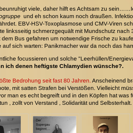
eunruhigt viele, daher hilft es Achtsam zu sein…
kogruppe
und eh schon kaum noch draußen. Infektiol
fährdet. EBV-HSV-Toxoplasmose und CMV-Viren schl
eute linksseitig schmerzgequält mit Mundschutz nac
it dem Bus gefahren um notwendige Frische zu kaufe
auf sich warten: Panikmacher war da noch das harml
tliche focussieren und solche "Leerhüllen/Energieva
enn ich denen heftigste Chlamydien wünsche?.
rößte Bedrohung seit fast 80 Jahren.
Anscheinend br
ote, mit satten Strafen bei Verstößen. Vielleicht mü
or man es echt begreift und in den Köpfen hat was 
n , zollt von Verstand , Solidarität und Selbsterhalt.