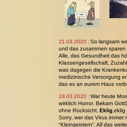
21.03.2020 :
So langsam we
und das zusammen sparen in
Alle, das Gesundheit das höc
Klassengesellschaft, Zuzahl
was dagegen die Krankenkas
medizinische Versorgung erh
das es an eurem Haus vorbe
18.03.2020 :
War heute Morg
wirklich Horror. Bekam GottS
ohne Rücksicht.
Eklig
,eklig
Sorry, wer das Virus immer 
“Kleingeistern“. All das wei