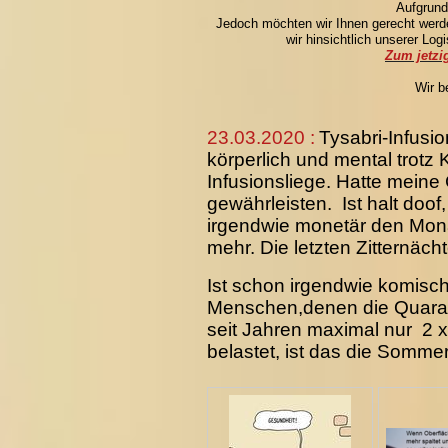
Aufgrund
Jedoch möchten wir Ihnen gerecht werden
wir hinsichtlich unserer Log
Zum jetzi
Wir b
23.03.2020 :
Tysabri-Infusi
körperlich und mental trotz 
Infusionsliege. Hatte mein
gewährleisten. Ist halt doo
irgendwie monetär den Mona
mehr. Die letzten Zitternäch
Ist schon irgendwie komisch
Menschen,denen die Quarant
seit Jahren maximal nur 2 x
belastet, ist das die Sommerz