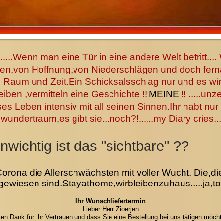
...Wenn man eine Tür in eine andere Welt betritt.
nen,von Hoffnung,von Niederschlägen und doch fern
Raum und Zeit.Ein Schicksalsschlag nur und es wir
eiben ,vermitteln eine Geschichte !!
MEINE
!! .....un
ses Leben intensiv mit all seinen Sinnen.Ihr habt nu
undertraum,es gibt sie...noch?!......my Diary cries...
unwichtig ist das "sichtbare" ??
 Corona die Allerschwächsten mit voller Wucht. Die,
gewiesen sind.Stayathome,wirbleibenzuhaus.....ja,tol
Ihr Wunschliefertermin
Lieber Herr Zioerjen
len Dank für Ihr Vertrauen und dass Sie eine Bestellung bei uns tätigen möch