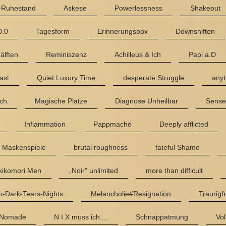
e-Ruhestand
Askese
Powerlessness
Shakeout
0.0
Tagesform
Erinnerungsbox
Downshiften
älften
Reminiszenz
Achilleus & Ich
Papi a.D
ast
Quiet Luxury Time
desperate Struggle
anyt
Ich
Magische Plätze
Diagnose Unheilbar
Sense
Inflammation
Pappmaché
Deeply afflicted
Maskenspiele
brutal roughness
fateful Shame
kikomori Men
„Noir" unlimited
more than difficult
-Dark-Tears-Nights
Melancholie#Resignation
Traurigf
 Nomade
N I X muss ich....
Schnappatmung
Vol