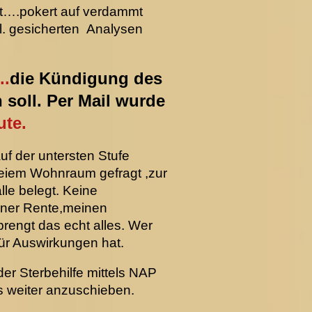
ht….pokert auf verdammt
l. gesicherten Analysen
..
die Kündigung des
soll. Per Mail wurde
ute.
uf der untersten Stufe
freiem Wohnraum gefragt ,zur
le belegt. Keine
einer Rente,meinen
engt das echt alles. Wer
für Auswirkungen hat.
der Sterbehilfe mittels NAP
s weiter anzuschieben.